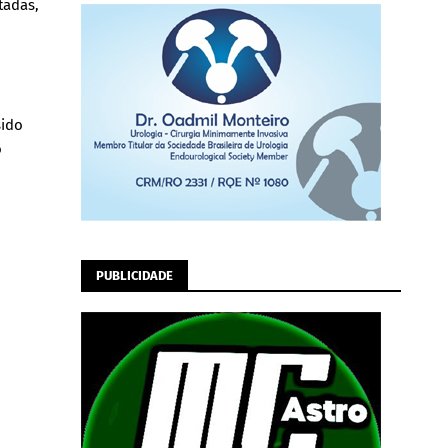
tadas,
sido
o
PUBLICIDADE