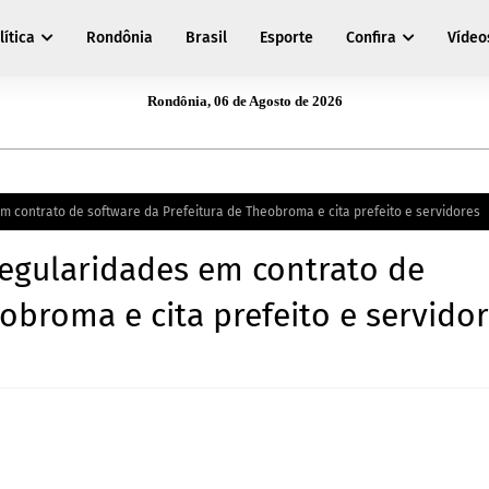
lítica
Rondônia
Brasil
Esporte
Confira
Vídeo
Rondônia, 06 de Agosto de 2026
em contrato de software da Prefeitura de Theobroma e cita prefeito e servidores
regularidades em contrato de
obroma e cita prefeito e servido