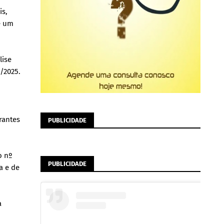
is,
e um
lise
/2025.
rantes
PUBLICIDADE
o nº
PUBLICIDADE
a e de
a