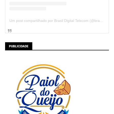
Um post compartilhado por Brasil Digital Telecom (@brasildigitaltelecom)
PUBLICIDADE